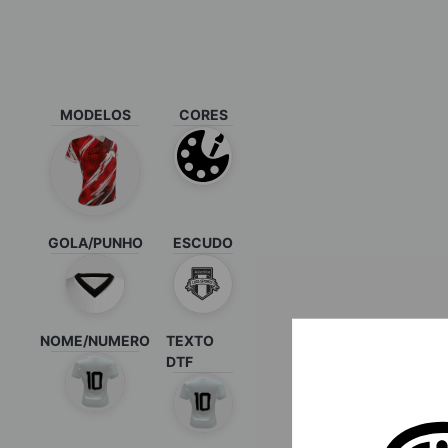
MODELOS
CORES
GOLA/PUNHO
ESCUDO
NOME/NUMERO
TEXTO
DTF